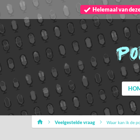
Helemaal van deze 
HO
Veelgestelde vraag
Waar kan ik de po