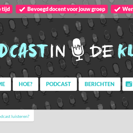
tijd
Bevoegd docent voor jouw groep
Wer
ME
HOE?
PODCAST
BERICHTEN
dcast luisteren?