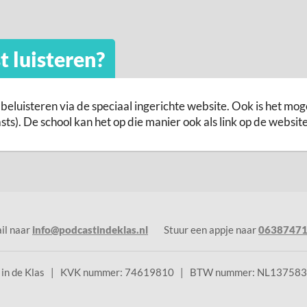
t luisteren?
 beluisteren via de speciaal ingerichte website. Ook is het mo
ts). De school kan het op die manier ook als link op de websit
il naar
info@podcastindeklas.nl
Stuur een appje naar
0638747
t in de Klas | KVK nummer: 74619810 | BTW nummer: NL13758