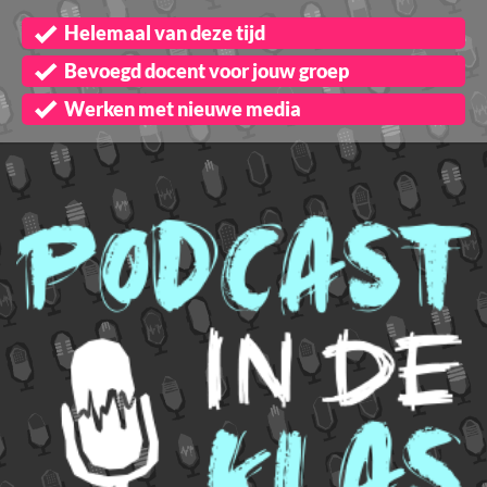
Helemaal van deze tijd
Bevoegd docent voor jouw groep
Werken met nieuwe media