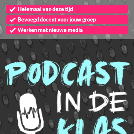
Helemaal van deze tijd
Bevoegd docent voor jouw groep
Werken met nieuwe media